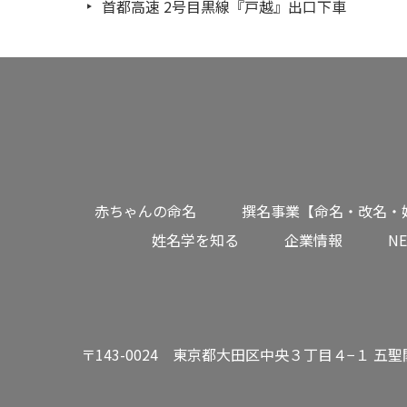
首都高速 2号目黒線『戸越』出口下車
赤ちゃんの命名
撰名事業【命名・改名・
姓名学を知る
企業情報
N
〒143-0024 東京都大田区中央３丁目４−１ 五聖閣ビ