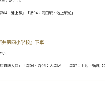
乗車ください。
森04：池上駅」「品94：蒲田駅・池上駅前」
新井第四小学校』下車
さい。
荏原町駅入口」「森04・森05：大森駅」 「森07：上池上循環